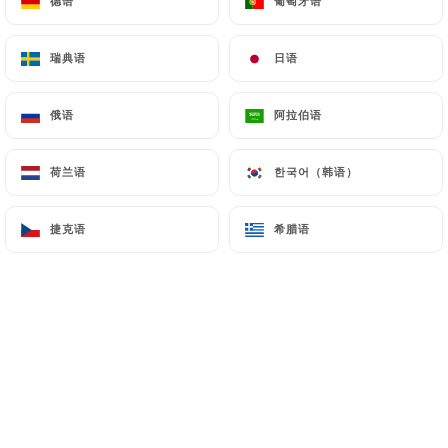
德语
德语
葡萄牙语
葡萄牙语
瑞典语
瑞典语
日语
日语
Fabien f. 已评分
F
2/5
俄语
俄语
阿拉伯语
阿拉伯语
Manque de communication sur les
problèmes en cuisine qui ont générés une
荷兰语
荷兰语
한국어（韩语）
한국어（韩语）
trop grosse attente. Les crêpes sucrés
(nutella) étaient décevantes.
捷克语
捷克语
希腊语
希腊语
10/03/2026
•
08:31
Andrea R. 已评分
A
3/5
Habituellement, je me régale davantage
mais, cette fois-ci, mon avis est plus
mitigé. Il manquait des ingrédients ne me
permettant pas de prendre la galette que