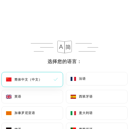
菜单
ZH
/
主页
评价
评价
选择您的语言：
选择您的语言：
法语
法语
简体中文（中文）
简体中文（中文）
英语
英语
西班牙语
西班牙语
206 Uniiti 评论
4.6 / 5
加泰罗尼亚语
加泰罗尼亚语
意大利语
意大利语
评论已核实，100% 真实。