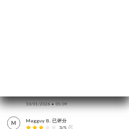
18/01/2026
•
08:36
Christine p. 已评分
C
3/5
Resto familial, sympathique. Temps
d'attente (pour être servi) trop long, plats
juste chauds. Par contre, desserts au top
et serveur sympathique et serviable.
11/01/2026
•
07:12
Corinne C. 已评分
C
2/5
10/01/2026
•
05:09
Magguy B. 已评分
M
3/5