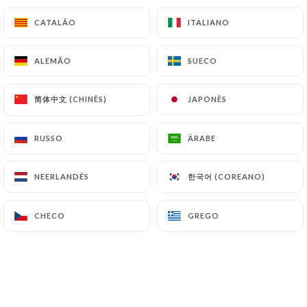
La Poupette
CATALÃO
CATALÃO
ITALIANO
ITALIANO
Disco bretão, sorvete de caramelo, chantilly,
caramelo caseiro com manteiga e sal
ALEMÃO
ALEMÃO
SUECO
SUECO
10.00€
简体中文 (CHINÊS)
简体中文 (CHINÊS)
JAPONÊS
JAPONÊS
La Titiboy
Brownie, sorvete de baunilha, caramelo caseiro
RUSSO
RUSSO
ÁRABE
ÁRABE
com manteiga salgada ou Nutella, chantilly
11.50€
한국어 (COREANO)
한국어 (COREANO)
NEERLANDÊS
NEERLANDÊS
O Sinalizador
CHECO
CHECO
GREGO
GREGO
Açúcar, laranja, Grand Marnier
13.00€
Dia de Lírio
Maçãs caramelizadas, caramelo caseiro com